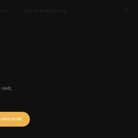
CTO
SOMOS BORBOLET@
o web,