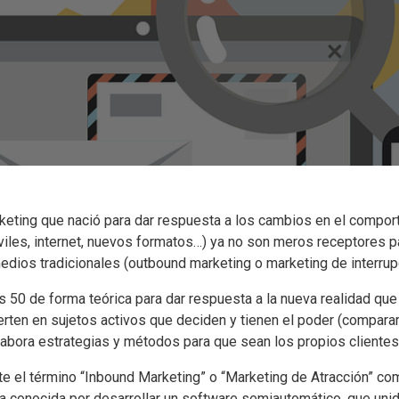
rketing que nació para dar respuesta a los cambios en el compo
iles, internet, nuevos formatos…) ya no son meros receptores p
 medios tradicionales (outbound marketing o marketing de interrup
 50 de forma teórica para dar respuesta a la nueva realidad que 
ten en sujetos activos que deciden y tienen el poder (comparar
abora estrategias y métodos para que sean los propios clientes l
e el término “Inbound Marketing” o “Marketing de Atracción” como
 conocida por desarrollar un software semiautomático, que unid