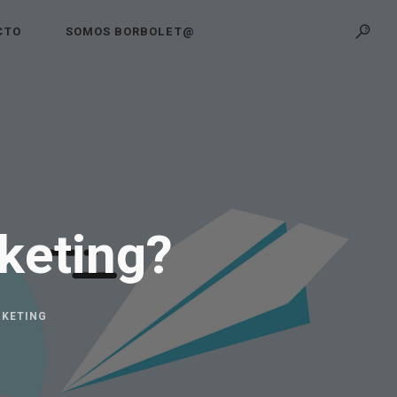
CTO
SOMOS BORBOLET@
keting?
KETING